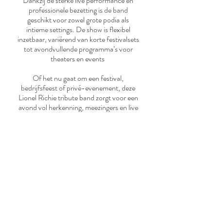
Dankzij de sterke live performance en
professionele bezetting is de band
geschikt voor zowel grote podia als
intieme settings. De show is flexibel
inzetbaar, variërend van korte festivalsets
tot avondvullende programma’s voor
theaters en events
Of het nu gaat om een festival,
bedrijfsfeest of privé-evenement, deze
Lionel Richie tribute band zorgt voor een
avond vol herkenning, meezingers en live
muziek van hoog niveau. Ben je op zoek
naar een professionele live act die de
muziek van Lionel Richie tot leven
brengt? Dan is dit de perfecte keuze.
meer informatie
Agenda