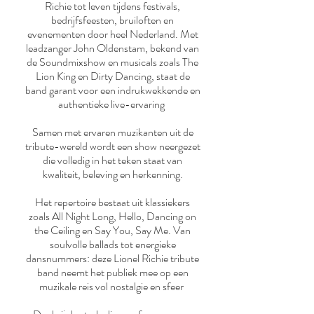
Richie tot leven tijdens festivals,
bedrijfsfeesten, bruiloften en
evenementen door heel Nederland. Met
leadzanger John Oldenstam, bekend van
de Soundmixshow en musicals zoals The
Lion King en Dirty Dancing, staat de
band garant voor een indrukwekkende en
authentieke live-ervaring
Samen met ervaren muzikanten uit de
tribute-wereld wordt een show neergezet
die volledig in het teken staat van
kwaliteit, beleving en herkenning.
Het repertoire bestaat uit klassiekers
zoals All Night Long, Hello, Dancing on
the Ceiling en Say You, Say Me. Van
soulvolle ballads tot energieke
dansnummers: deze Lionel Richie tribute
band neemt het publiek mee op een
muzikale reis vol nostalgie en sfeer