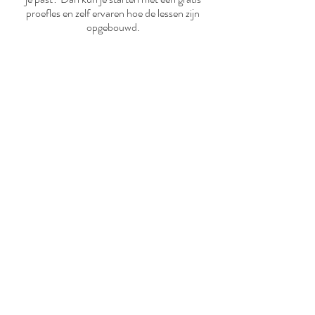
proefles en zelf ervaren hoe de lessen zijn
opgebouwd.
Ben je op zoek naar professionele en
persoonlijke gitaarles in Zwolle? Dan ben
je bij Gitaarschool Verweij aan het juiste
adres.
meer informatie
Lesaanbod
Tarieven
Proefles aanvragen