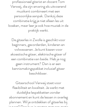
professioneel gitarist en docent Tom
Verweij, die zijn ervaring als uitvoerend
muzikant combineert met een
persoonlijke aanpak. Dankzij deze
combinatie krijg je niet alleen les uit
boeken, maar leer je ook hoe muziek in de
praktijk werkt.
De gitaarles in Zwolle is geschikt voor
beginners, gevorderden, kinderen en
volwassenen. Je kunt kiezen voor
akoestische gitaar, elektrische gitaar of
een combinatie van beide. Heb je nog
geen instrument? Dan is er een
kennismakingspakket inclusief gitaar
beschikbaar.
Gitaarschool Verweij staat voor
flexibiliteit en kwaliteit. Je werkt met
duidelijke lespakketten zonder
abonnement en kunt de lessen in overleg
plannen. Wil je ontdekken of gitaarles bij
je past? Dan kun je starten met een gratis